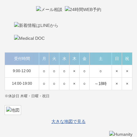
受付時間
月
火
水
木
金
土
日
祝
9:00-12:00
○
○
○
×
○
○
×
×
14:00-19:00
○
○
○
×
○
～18時
×
×
※休診日 木曜・日曜・祝日
大きな地図で見る