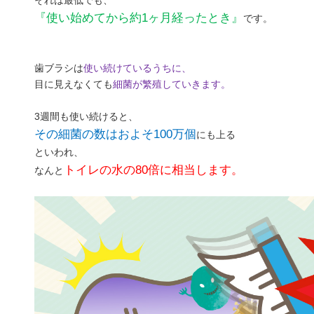
それは最低でも、
『使い始めてから約1ヶ月経ったとき』
です。
歯ブラシは
使い続けているうちに、
目に見えなくても
細菌が繁殖していきます。
3週間も使い続けると、
その細菌の数はおよそ100万個
にも上る
といわれ、
トイレの水の80倍に相当します。
なんと