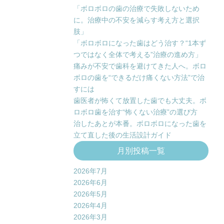
「ボロボロの歯の治療で失敗しないため
に。治療中の不安を減らす考え方と選択
肢」
「ボロボロになった歯はどう治す？“1本ず
つではなく全体で考える”治療の進め方」
痛みが不安で歯科を避けてきた人へ。ボロ
ボロの歯を“できるだけ痛くない方法”で治
すには
歯医者が怖くて放置した歯でも大丈夫。ボ
ロボロ歯を治す“怖くない治療”の選び方
治したあとが本番。ボロボロになった歯を
立て直した後の生活設計ガイド
月別投稿一覧
2026年7月
2026年6月
2026年5月
2026年4月
2026年3月