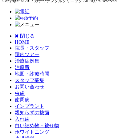
Copyright © 2017 カナヤデンタルクリニック All Rights Reserved.
閉じる
HOME
院長・スタッフ
院内ツアー
治療症例集
治療費
地図・診療時間
スタッフ募集
お問い合わせ
虫歯
歯周病
インプラント
親知らずの抜歯
入れ歯
白い詰め物・被せ物
ホワイトニング