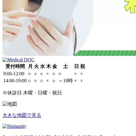
受付時間
月
火
水
木
金
土
日
祝
9:00-12:00
○
○
○
×
○
○
×
×
14:00-19:00
○
○
○
×
○
～18時
×
×
※休診日 木曜・日曜・祝日
大きな地図で見る