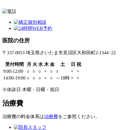
医院の住所
〒337-0053 埼玉県さいたま市見沼区大和田町2-1344−22
受付時間
月
火
水
木
金
土
日
祝
9:00-12:00
○
○
○
×
○
○
×
×
14:00-19:00
○
○
○
×
○
～18時
×
×
※休診日 木曜・日曜・祝日
治療費
治療費の料金体系は
治療費
をご参照ください。